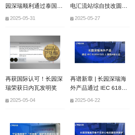
园深瑞顺利通过泰国地
电汇流站综自技改圆满
方电力局（PEA）代表
完成
2025-05-31
2025-05-27
团审厂
再获国际认可！长园深
再谱新章 | 长园深瑞海
瑞荣获日内瓦发明奖
外产品通过 IEC 61850
Ed2.1国际A级认证！
2025-05-04
2025-04-22