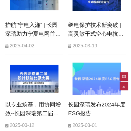
护航“宁电入湘” | 长园
继电保护技术新突破 |
深瑞助力宁夏电网首
高灵敏干式空心电抗器
个“不停电”保护改造成
匝间保护装置成功挂网
2025-04-02
2025-03-19
功实施
试运行
以专业筑基，用协同增
长园深瑞发布2024年度
效--长园深瑞第二届设
ESG报告
计技能比武大赛圆满收
2025-03-12
2025-03-01
官